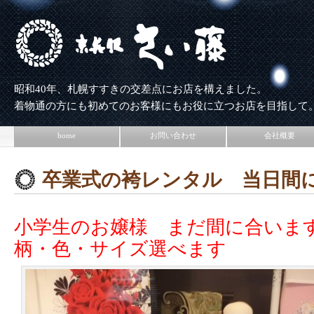
昭和40年、札幌すすきの交差点にお店を構えました。
着物通の方にも初めてのお客様にもお役に立つお店を目指して
home
お問い合わせ
会社概要
卒業式の袴レンタル 当日間
小学生のお嬢様 まだ間に合いま
柄・色・サイズ選べます