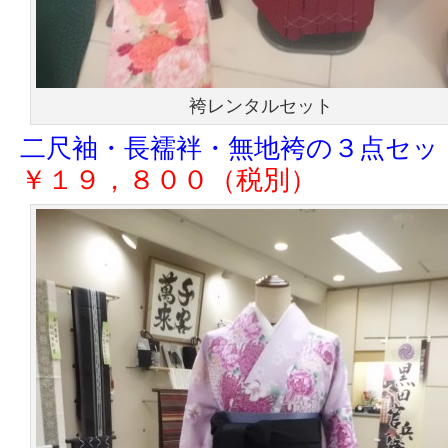
袴レンタルセット
二尺袖・長襦袢・無地袴の３点セッ
￥１９，８００（税別）