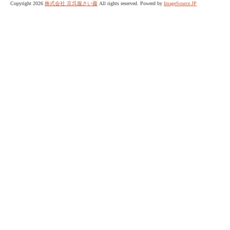
Copyright 2026
株式会社 京呉服さい藤
All rights reserved. Powerd by
ImageSource.JP