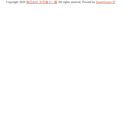
Copyright 2026
株式会社 京呉服さい藤
All rights reserved. Powerd by
ImageSource.JP