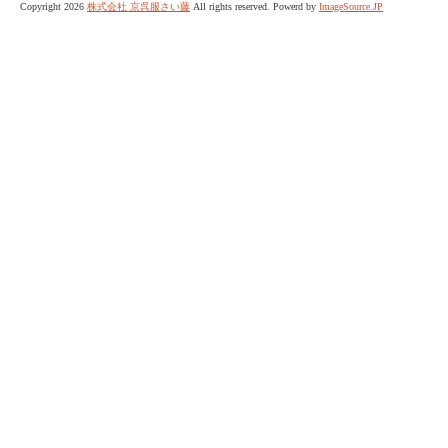
Copyright 2026
株式会社 京呉服さい藤
All rights reserved. Powerd by
ImageSource.JP