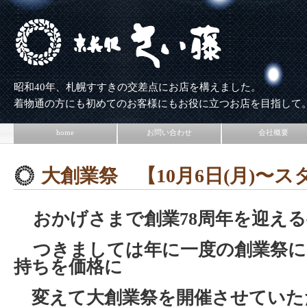
昭和40年、札幌すすきの交差点にお店を構えました。
着物通の方にも初めてのお客様にもお役に立つお店を目指して
home
お問い合わせ
会社概要
大創業祭 【10月6日(月)〜
おかげさまで創業78周年を迎える
つきましては年に一度の創業祭に
持ちを価格に
変えて
大創業祭を開催させてい