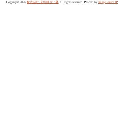
Copyright 2026
株式会社 京呉服さい藤
All rights reserved. Powerd by
ImageSource.JP