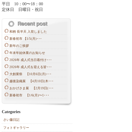
平日 10：00〜18：00
定休日 日曜日・祝日
和柄 長半天 入荷しました
新春初市 【1/5(月)･･･
新年のご挨拶
年末年始休業のお知らせ
2026年 成人式当日着付け･･･
2026年 成人式を迎える皆･･･
大創業祭 【10月6日(月)･･･
越後染織展 【4月10日(木･･･
おかげさま展 【2月19日(･･･
新春初市 【1/6(月)〜1･･･
Categories
さい藤日記
フォトギャラリー