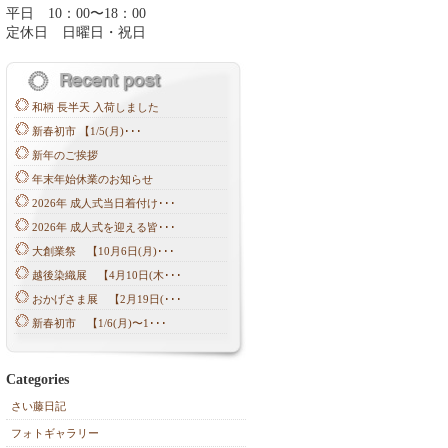
平日 10：00〜18：00
定休日 日曜日・祝日
和柄 長半天 入荷しました
新春初市 【1/5(月)･･･
新年のご挨拶
年末年始休業のお知らせ
2026年 成人式当日着付け･･･
2026年 成人式を迎える皆･･･
大創業祭 【10月6日(月)･･･
越後染織展 【4月10日(木･･･
おかげさま展 【2月19日(･･･
新春初市 【1/6(月)〜1･･･
Categories
さい藤日記
フォトギャラリー