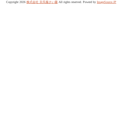
Copyright 2026
株式会社 京呉服さい藤
All rights reserved. Powerd by
ImageSource.JP