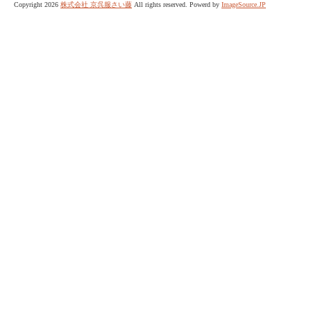
Copyright 2026
株式会社 京呉服さい藤
All rights reserved. Powerd by
ImageSource.JP