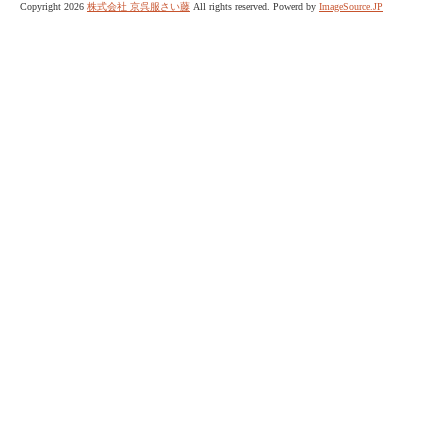
Copyright 2026
株式会社 京呉服さい藤
All rights reserved. Powerd by
ImageSource.JP