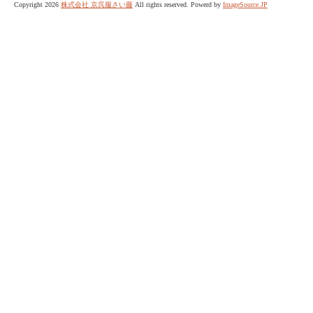
Copyright 2026
株式会社 京呉服さい藤
All rights reserved. Powerd by
ImageSource.JP