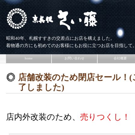
昭和40年、札幌すすきの交差点にお店を構えました。
着物通の方にも初めてのお客様にもお役に立つお店を目指して
home
お問い合わせ
会社概要
店舗改装のため閉店セール！(
了しました)
店内外改装のため、
売りつくし！