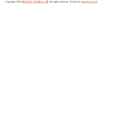
Copyright 2026
株式会社 京呉服さい藤
All rights reserved. Powerd by
ImageSource.JP